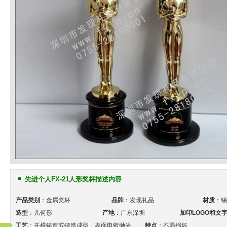
先进个人FX-21人形奖杯描述内容
产品类别
：金属奖杯
品牌
：发现礼品
材质
：锡
造型
：几何形
产地
：广东深圳
加印LOGO和文
工艺
：开模铸造或锻造成型，表面电镀抛光 。
特点
：不易损坏