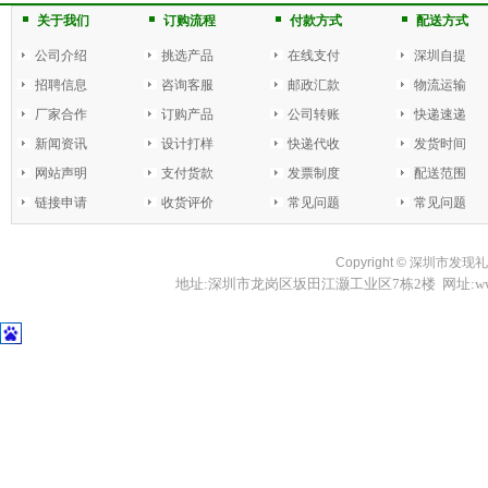
关于我们
订购流程
付款方式
配送方式
公司介绍
挑选产品
在线支付
深圳自提
招聘信息
咨询客服
邮政汇款
物流运输
厂家合作
订购产品
公司转账
快递速递
新闻资讯
设计打样
快递代收
发货时间
网站声明
支付货款
发票制度
配送范围
链接申请
收货评价
常见问题
常见问题
Copyright ©
深圳市发现礼品
地址:深圳市龙岗区坂田江灏工业区7栋2楼 网址:www.fxl