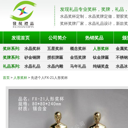
发现礼品专业奖杯，奖牌，礼品
水晶奖杯定制，水晶奖牌定做，塑胶奖
奖杯奖牌厂家，水晶礼品设计，新款奖
发现首页
公司简介
热销奖品
颁
奖杯系列
:
水晶奖杯
五星奖杯
概念奖杯
人形奖杯
金属奖
奖牌系列
:
砂金铜牌
授权牌匾
金箔奖牌
钛金牌匾
不锈钢
礼品系列
:
水晶礼品
水晶内雕
马年礼品
纯锡奖盘
水晶冰
首页
>
人形奖杯
> 先进个人FX-21人形奖杯