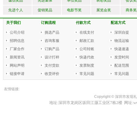
诚信奖品
先进集体
单位奖品
表彰奖品
会议奖
先进个人
促销奖品
电影节奖
展览会奖
商务奖
关于我们
订购流程
付款方式
配送方式
公司介绍
挑选产品
在线支付
深圳自提
招聘信息
咨询客服
邮政汇款
物流运输
厂家合作
订购产品
公司转账
快递速递
新闻资讯
设计打样
快递代收
发货时间
网站声明
支付货款
发票制度
配送范围
链接申请
收货评价
常见问题
常见问题
友情链接:
Copyright ©
深圳市发现礼品
地址:深圳市龙岗区坂田江灏工业区7栋2楼 网址:www.fxl