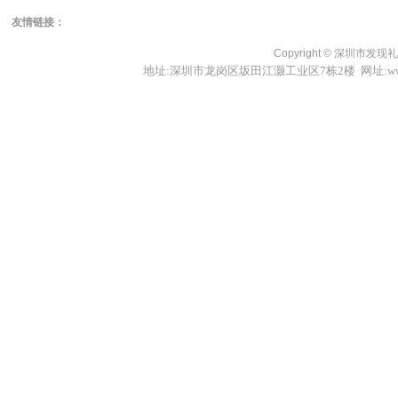
友情链接：
Copyright ©
深圳市发现礼品
地址:深圳市龙岗区坂田江灏工业区7栋2楼 网址:www.fxl