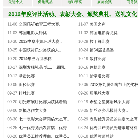
先进个人
促销奖品
电影节奖
展览会奖
商务奖
2012年度评比活动、表彰大会、颁奖典礼、送礼文化
11-08
全国ITAT教育工程大赛..
11-07
美国之声
11-03
韩国电影大钟奖
11-02
韩国电影青龙奖
10-30
2012中华小姐环球大赛..
10-29
拉丁舞比赛
10-25
中国获诺贝尔奖获的人..
10-24
第64届艾美奖
10-20
2014年巴西世界杯
10-19
散打比赛
10-17
深圳发现礼品 第二十届国..
10-16
体操比赛
10-12
拳击比赛
10-11
跆拳道比赛
10-08
田径比赛
10-06
2012第九届金鹰节上的奖杯.
09-27
排球比赛
09-26
羽毛球大赛
09-20
明光市演讲比赛为获奖者颁..
09-19
希望之星英语风采大赛..
09-06
新概念作文大赛
09-05
新丝路少儿模特大赛..
08-30
七一表彰大会新闻稿怎么写..
08-29
表彰优秀党员的决定怎么写.
08-25
七一优秀党员发言稿、优秀..
08-24
优秀共产党员先进事迹材料.
08-20
优秀员工推荐理由、优秀员..
08-18
优秀教师总结