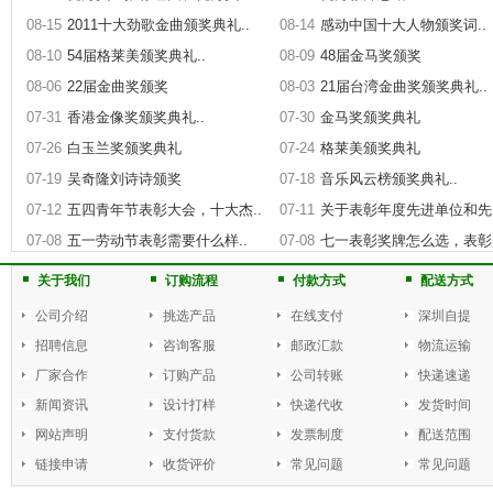
08-15
2011十大劲歌金曲颁奖典礼..
08-14
感动中国十大人物颁奖词..
08-10
54届格莱美颁奖典礼..
08-09
48届金马奖颁奖
08-06
22届金曲奖颁奖
08-03
21届台湾金曲奖颁奖典礼..
07-31
香港金像奖颁奖典礼..
07-30
金马奖颁奖典礼
07-26
白玉兰奖颁奖典礼
07-24
格莱美颁奖典礼
07-19
吴奇隆刘诗诗颁奖
07-18
音乐风云榜颁奖典礼..
07-12
五四青年节表彰大会，十大杰..
07-11
关于表彰年度先进单位和先.
07-08
五一劳动节表彰需要什么样..
07-08
七一表彰奖牌怎么选，表彰先
关于我们
订购流程
付款方式
配送方式
公司介绍
挑选产品
在线支付
深圳自提
招聘信息
咨询客服
邮政汇款
物流运输
厂家合作
订购产品
公司转账
快递速递
新闻资讯
设计打样
快递代收
发货时间
网站声明
支付货款
发票制度
配送范围
链接申请
收货评价
常见问题
常见问题