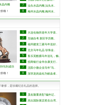
1水晶内雕
7
汕头水晶内雕,汕头水..
8
发价格！
梅州水晶内雕,梅州水..
1
大连化物所老年大学喜..
2
无锡自考 新区学历教..
3
福州建发三菱马年送好..
4
北京马年礼品 珍珠金..
5
客乐芙酷膳马年送礼，畅..
6
招商银行金华永康支行..
6039马到成功
7
沈阳小微企业马年“马..
8
发价格！
深圳龙岗血站为献血者..
不奢侈，是珍藏纪念礼品的选择。
1
茂名隆重表彰“编外记..
2
杰出国际展店奖在台湾..