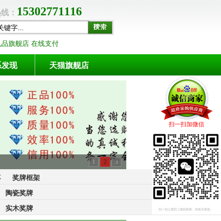
15302771116
线：
礼品旗舰店 在线支付
系发现
天猫旗舰店
扫一扫加微信
1
2
3
杯
奖牌框架
陶瓷奖牌
实木奖牌