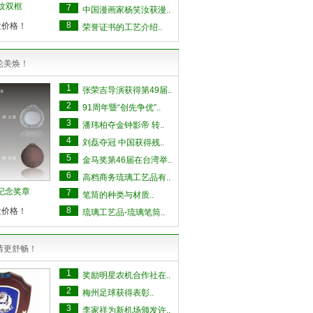
纹双框
7
中国漫画家杨笑汝获漫..
8
发价格！
荣誉证书的工艺介绍..
轮美焕！
1
张荣吉导演获得第49届..
2
91周年暨“创先争优”..
3
潘玮柏夺金钟影帝 转..
4
刘磊夺冠 中国获得残..
5
金马奖第46届在台湾举..
6
高档商务琉璃工艺品有..
5纪念奖章
7
笔筒的种类与材质..
8
发价格！
琉璃工艺品-琉璃笔筒..
情更舒畅！
1
奖励明星农机合作社在..
2
梅州足球获得表彰..
3
李家祥为新机场颁发许..