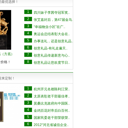
的最优选择！
1
四川妹子李茜夺冠军奖..
2
张艾嘉封后，第47届金马..
3
“幸福物业小区”在广..
4
奥运会总结表彰大会在..
5
办事送礼，还是创意礼品..
6
创意礼品-有礼走遍天..
福（方底）
7
创意礼品传递新意与心..
8
发价格！
创意礼品让您欢度节日..
前来定制！
1
杭州开元名都陈利江荣..
2
太原表彰老干部最佳孝..
3
莫桑比克政府向中国医..
4
金鸡百花封帝后白百何..
5
国家民委老干部荣获荣..
6
2012“河北省诚信企业..