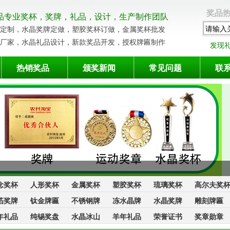
奖品热
品专业奖杯，奖牌，礼品，设计，生产制作团队
定制，水晶奖牌定做，塑胶奖杯订做，金属奖杯批发
厂家，水晶礼品设计，新款奖品开发，授权牌匾制作
发现
热销奖品
颁奖新闻
常见问题
联
念奖杯
人形奖杯
金属奖杯
塑胶奖杯
琉璃奖杯
高尔夫奖
箔奖牌
钛金牌匾
不锈钢牌
冻水晶牌
水晶奖牌
雕刻牌匾
年礼品
纯锡奖盘
水晶冰山
羊年礼品
荣誉证书
奖章勋章