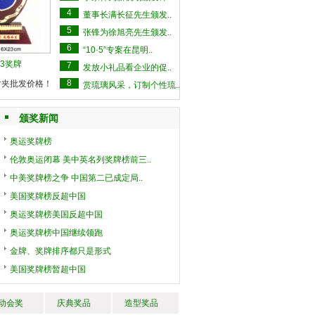
4
董事长满长征先生颁发..
5
张锋为徐旭亮先生颁发..
6
“10·5”专案在昆明..
03奖牌
7
发放小礼品看企业的促..
8
片夹批发价格！
赏琉璃风采，订制个性琉..
颁奖新闻
奥运奖牌榜
伦敦奥运闭幕 美中英名列奖牌榜前三..
中美奖牌榜之争 中国第二已成定局..
美国奖牌榜反超中国
奥运奖牌榜美国反超中国
奥运奖牌榜中国继续领跑
金牌、奖牌排序都只是形式
美国奖牌榜暂超中国
动会奖
庆典奖品
造型奖品