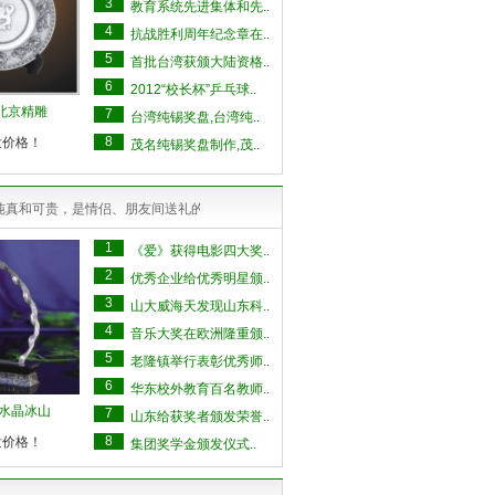
3
教育系统先进集体和先..
4
抗战胜利周年纪念章在..
5
首批台湾获颁大陆资格..
6
2012“校长杯”乒乓球..
 北京精雕
7
台湾纯锡奖盘,台湾纯..
8
发价格！
茂名纯锡奖盘制作,茂..
纯真和可贵，是情侣、朋友间送礼的最佳选择！
1
《爱》获得电影四大奖..
2
优秀企业给优秀明星颁..
3
山大威海天发现山东科..
4
音乐大奖在欧洲隆重颁..
5
老隆镇举行表彰优秀师..
6
华东校外教育百名教师..
60水晶冰山
7
山东给获奖者颁发荣誉..
8
发价格！
集团奖学金颁发仪式..