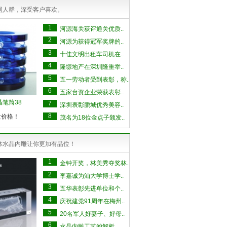
同人群，深受客户喜欢。
1
河源海关获评通关优质..
2
河源为获得冠军奖牌的..
3
十佳文明出租车司机在..
4
隆塬地产在深圳隆重举..
5
五一劳动者受到表彰，称..
6
五家台资企业荣获表彰..
晶笔筒38
7
深圳表彰鹏城优秀美容..
8
发价格！
茂名为18位金点子颁发..
体水晶内雕让你更加有品位！
1
金钟开奖，林美秀夺奖林..
2
李嘉诚为汕大学博士学..
3
五华表彰先进单位和个..
4
庆祝建党91周年在梅州..
5
20名军人好妻子、好母..
6
水晶内雕工艺的解析..