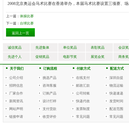
2008
北京奥运会马术比赛在香港举办，本届马术比赛设置三项赛、场
上一篇：
体操比赛
下一篇：
台球比赛
返回上一页
诚信奖品
先进集体
单位奖品
表彰奖品
会议奖
先进个人
促销奖品
电影节奖
展览会奖
商务奖
关于我们
订购流程
付款方式
配送方式
公司介绍
挑选产品
在线支付
深圳自提
招聘信息
咨询客服
邮政汇款
物流运输
厂家合作
订购产品
公司转账
快递速递
新闻资讯
设计打样
快递代收
发货时间
网站声明
支付货款
发票制度
配送范围
链接申请
收货评价
常见问题
常见问题