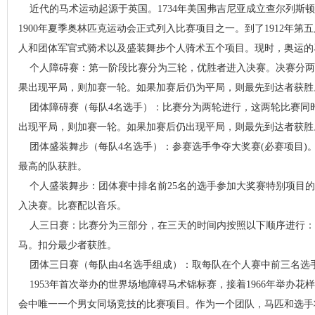
近代的马术运动起源于英国。
1734
年美国弗吉尼亚成立查尔列斯顿
1900
年夏季奥林匹克运动会正式列入比赛项目之一。到了
1912
年第五
人和团体军官式骑术以及盛装舞步个人骑术五个项目。现时，奥运的
个人障碍赛：第一阶段比赛分为三轮，优胜者进入决赛。决赛分两
果出现平局，则加赛一轮。如果加赛后仍为平局，则最先到达者获胜
团体障碍赛（每队
4
名选手）：比赛分为两轮进行，这两轮比赛同
出现平局，则加赛一轮。如果加赛后仍出现平局，则最先到达者获胜
团体盛装舞步（每队
4
名选手）：参赛选手争夺大奖赛
(
必赛项目
)
最高的队获胜。
个人盛装舞步：团体赛中排名前
25
名的选手参加大奖赛特别项目的
入决赛。比赛配以音乐。
人三日赛：比赛分为三部分，在三天的时间内按照以下顺序进行：
马。扣分最少者获胜。
团体三日赛（每队由
4
名选手组成）：取每队在个人赛中前三名选
1953
年首次举办的世界场地障碍马术锦标赛，接着
1966
年举办花样
会中唯一一个男女同场竞技的比赛项目。作为一个团队，马匹和选手