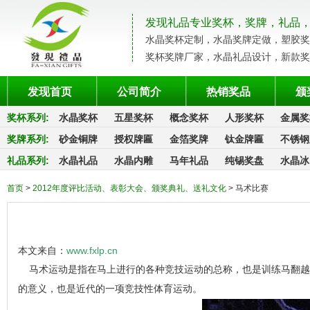
发现礼品专业奖杯，奖牌，礼品
水晶奖杯定制，水晶奖牌定做，塑胶奖
奖杯奖牌厂家，水晶礼品设计，新款奖
发现首页
公司简介
热销奖品
颁
奖杯系列
:
水晶奖杯
五星奖杯
概念奖杯
人形奖杯
金属奖
奖牌系列
:
砂金铜牌
授权牌匾
金箔奖牌
钛金牌匾
不锈钢
礼品系列
:
水晶礼品
水晶内雕
马年礼品
纯锡奖盘
水晶冰
首页
>
2012年度评比活动、表彰大会、颁奖典礼、送礼文化
> 马术比赛
本文来自：
www.fxlp.cn
马术运动是指在马上进行的各种竞技运动的总称，也是训练马翻越
的意义，也是近代的一项竞技性体育运动。