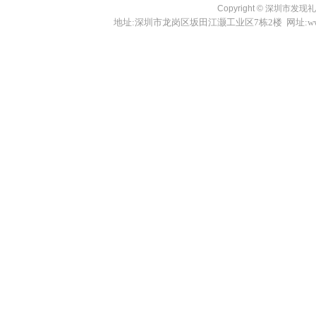
Copyright ©
深圳市发现礼品
地址:深圳市龙岗区坂田江灏工业区7栋2楼 网址:www.fxl