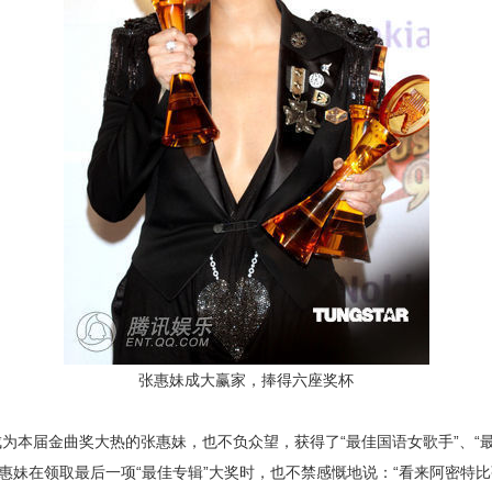
张惠妹成大赢家，捧得六座奖杯
本届金曲奖大热的张惠妹，也不负众望，获得了“最佳国语女歌手”、“最
惠妹在领取最后一项“最佳专辑”大奖时，也不禁感慨地说：“看来阿密特比