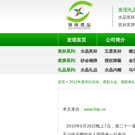
发现礼
水晶奖杯
奖杯奖牌
发现首页
公司简介
奖杯系列
:
水晶奖杯
五星奖杯
概
奖牌系列
:
砂金铜牌
授权牌匾
金
礼品系列
:
水晶礼品
水晶内雕
马
首页
>
2012年度评比活动、表彰大会、颁奖典
本文来自：
www.fxlp.cn
2010年6月26日晚上7点，第二
不少娱乐圈的名人明星来一起参与。