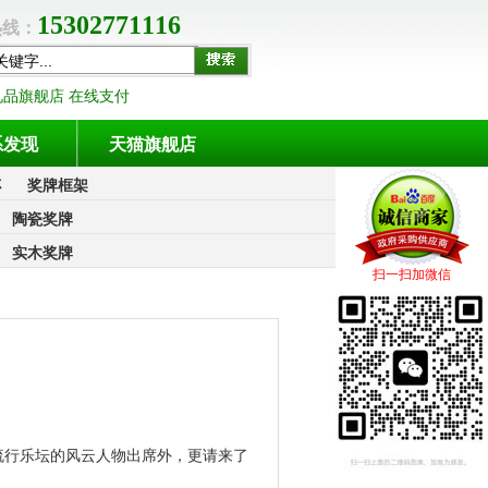
15302771116
线：
礼品旗舰店 在线支付
系发现
天猫旗舰店
杯
奖牌框架
陶瓷奖牌
实木奖牌
扫一扫加微信
流行乐坛的风云人物出席外，更请来了