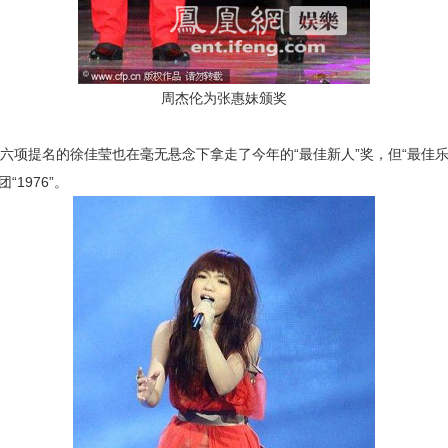
周杰伦为张惠妹颁奖
项提名的徐佳莹也在毫无悬念下拿走了今年的“最佳新人”奖，但“最佳乐
1976”。