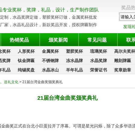
奖品热
品专业奖杯，奖牌，礼品，设计，生产制作团队
定制，水晶奖牌定做，塑胶奖杯订做，金属奖杯批发
厂家，水晶礼品设计，新款奖品开发，授权牌匾制作
发现
热销奖品
颁奖新闻
常见问题
联
念奖杯
人形奖杯
金属奖杯
塑胶奖杯
琉璃奖杯
高尔夫奖
箔奖牌
钛金牌匾
不锈钢牌
冻水晶牌
水晶奖牌
雕刻牌匾
年礼品
纯锡奖盘
水晶冰山
羊年礼品
荣誉证书
奖章勋章
礼、送礼文化
> 21届台湾金曲奖颁奖典礼
21届台湾金曲奖颁奖典礼
十一届金曲奖正式在台北小巨蛋拉开了序幕。可谓是星光闪烁，除了众多华语